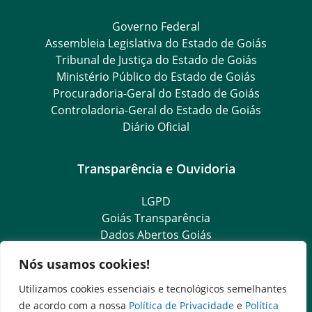
Governo Federal
Assembleia Legislativa do Estado de Goiás
Tribunal de Justiça do Estado de Goiás
Ministério Público do Estado de Goiás
Procuradoria-Geral do Estado de Goiás
Controladoria-Geral do Estado de Goiás
Diário Oficial
Transparência e Ouvidoria
LGPD
Goiás Transparência
Dados Abertos Goiás
SIC – Serviço de Informação ao Cidadão
Nós usamos cookies!
e-SIC – Serviço Eletrônico de Informação ao Cidadão
Ouvidoria Setorial (Expresso)
Utilizamos cookies essenciais e tecnológicos semelhantes
Ouvidoria Setorial (Presencial)
de acordo com a nossa
Política de Privacidade
e
Política