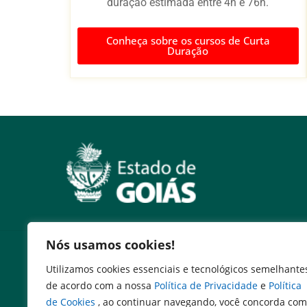
duração estimada entre 4h e 76h.
Conheça sobre os cursos de Curta
Duração
Nós usamos cookies!
Serviços
Utilizamos cookies essenciais e tecnológicos semelhante
Expresso Goiás
de acordo com a nossa
Política de Privacidade
e
Política
Expresso Aplicações
de Cookies
, ao continuar navegando, você concorda com