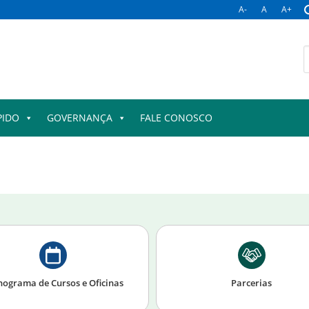
A-
A
A+
PIDO
GOVERNANÇA
FALE CONOSCO
nograma de Cursos e Oficinas
Parcerias