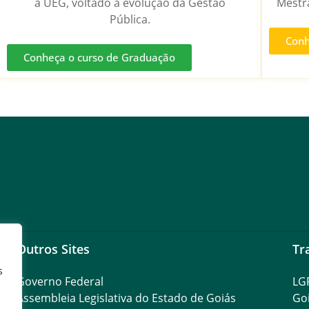
a UEG, voltado à evolução da Gestão
Mestra
Pública.
Conh
Conheça o curso de Graduação
Outros Sites
Tr
s
Governo Federal
LG
Assembleia Legislativa do Estado de Goiás
Go