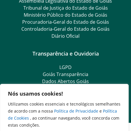
Assembleia Legislativa do Estado de Goiás
Tribunal de Justiça do Estado de Goiás
Ministério Público do Estado de Goiás
Procuradoria-Geral do Estado de Goiás
Controladoria-Geral do Estado de Goiás
Diário Oficial
Transparência e Ouvidoria
LGPD
Goiás Transparência
Dados Abertos Goiás
SIC – Serviço de Informação ao Cidadão
Nós usamos cookies!
e-SIC – Serviço Eletrônico de Informação ao Cidadão
Ouvidoria Setorial (Expresso)
Utilizamos cookies essenciais e tecnológicos semelhantes
Ouvidoria Setorial (Presencial)
de acordo com a nossa
Política de Privacidade
e
Política
de Cookies
, ao continuar navegando, você concorda com
estas condições.