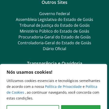
Outros Sites
Governo Federal
Assembleia Legislativa do Estado de Goiás
Tribunal de Justiça do Estado de Goiás
Ministério Público do Estado de Goiás
Procuradoria-Geral do Estado de Goiás
Controladoria-Geral do Estado de Goiás
Diário Oficial
Transparência e Ouvidoria
Nós usamos cookies!
LGPD
Goiás Transparência
Utilizamos cookies essenciais e tecnológicos semelhantes
Dados Abertos Goiás
de acordo com a nossa
Política de Privacidade
e
Política
SIC – Serviço de Informação ao Cidadão
de Cookies
, ao continuar navegando, você concorda com
e-SIC – Serviço Eletrônico de Informação ao Cidadão
estas condições.
Ouvidoria Setorial (Expresso)