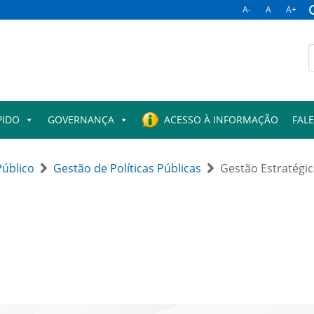
A-
A
A+
B
p
PIDO
GOVERNANÇA
ACESSO À INFORMAÇÃO
FAL
úblico
Gestão de Políticas Públicas
Gestão Estratégi