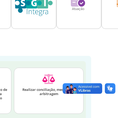
Atuação
o de
Realizar conciliação, mediação e
ra
arbitragem
ão