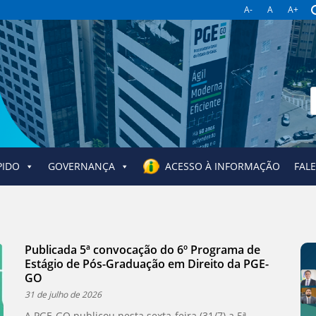
A-
A
A+
PIDO
GOVERNANÇA
ACESSO À INFORMAÇÃO
FAL
Publicada 5ª convocação do 6º Programa de
Estágio de Pós-Graduação em Direito da PGE-
GO
31 de julho de 2026
A PGE-GO publicou nesta sexta-feira (31/7) a 5ª