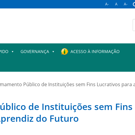
A-
A
A-
B
p
PIDO
GOVERNANÇA
ACESSO À INFORMAÇÃO
amamento Público de Instituições sem Fins Lucrativos para
lico de Instituições sem Fins 
prendiz do Futuro