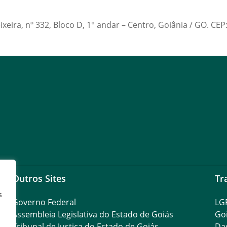
xeira, nº 332, Bloco D, 1° andar – Centro, Goiânia / GO. CEP
Outros Sites
Tr
s
Governo Federal
LG
Assembleia Legislativa do Estado de Goiás
Go
Tribunal de Justiça do Estado de Goiás
Da