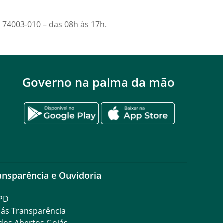
: 74003-010 – das 08h às 17h.
Governo na palma da mão
ansparência e Ouvidoria
PD
iás Transparência
dos Abertos Goiás