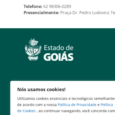
Telefone:
62 98306-0289
Presencialmente:
Praça Dr. Pedro Ludovico Tei
Nós usamos cookies!
Serviços
Utilizamos cookies essenciais e tecnológicos semelhante
Expresso Goiás
de acordo com a nossa
Política de Privacidade
e
Política
Expresso Aplicações
de Cookies
, ao continuar navegando, você concorda com
Expresso Servidor