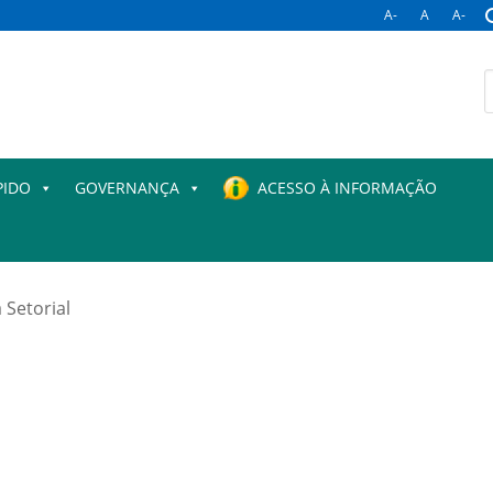
A-
A
A-
B
p
PIDO
GOVERNANÇA
ACESSO À INFORMAÇÃO
 Setorial