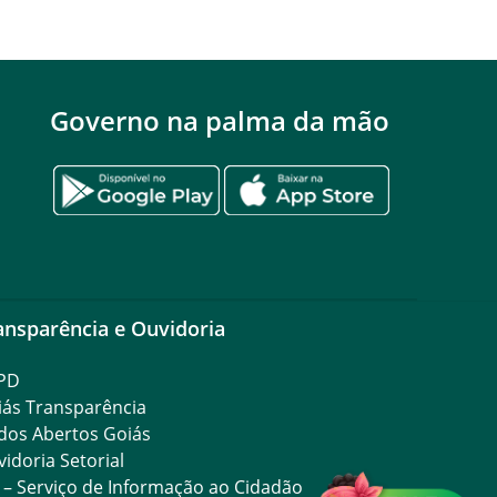
Governo na palma da mão
ansparência e Ouvidoria
PD
iás Transparência
dos Abertos Goiás
idoria Setorial
 – Serviço de Informação ao Cidadão