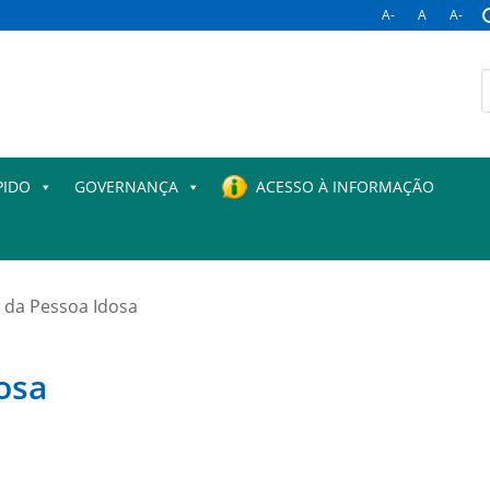
A-
A
A-
B
p
PIDO
GOVERNANÇA
ACESSO À INFORMAÇÃO
 da Pessoa Idosa
osa