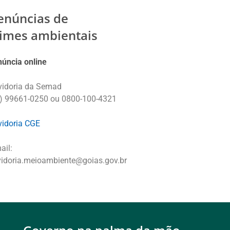
enúncias de
rimes ambientais
úncia online
idoria da Semad
) 99661-0250 ou 0800-100-4321
idoria CGE
ail:
idoria.meioambiente@goias.gov.br