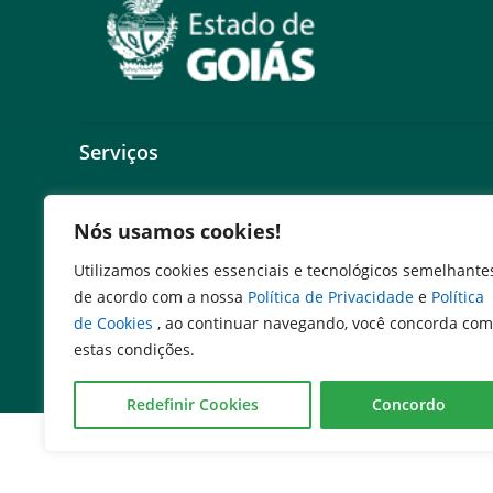
Serviços
Expresso Goiás
Nós usamos cookies!
Expresso Aplicações
Expresso Servidor
Utilizamos cookies essenciais e tecnológicos semelhante
SEI Governadoria
de acordo com a nossa
Política de Privacidade
e
Política
Cadastro de Autoridades
de Cookies
, ao continuar navegando, você concorda com
Escola de Governo
estas condições.
Agenda de Autoridades
Redefinir Cookies
Concordo