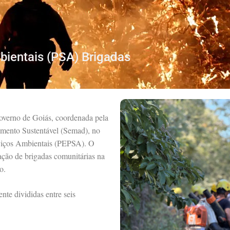
ientais (PSA) Brigadas
Governo de Goiás, coordenada pela
imento Sustentável (Semad), no
viços Ambientais (PEPSA). O
uação de brigadas comunitárias na
o.
nte divididas entre seis