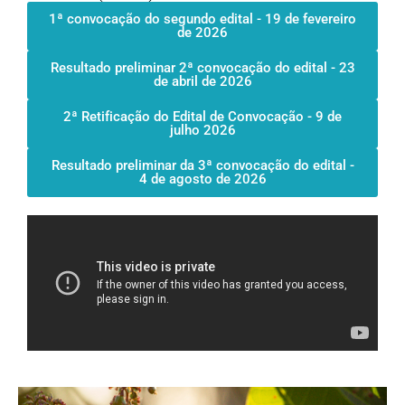
1ª convocação do segundo edital - 19 de fevereiro
de 2026
Resultado preliminar 2ª convocação do edital - 23
de abril de 2026
2ª Retificação do Edital de Convocação - 9 de
julho 2026
Resultado preliminar da 3ª convocação do edital -
4 de agosto de 2026