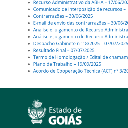
Recurso Administrativo da ABHA – 17/06/20
Comunicado de interposição de recursos – 
Contrarrazões – 30/06/2025
E-mail de envio das contrarrazões – 30/06/
Análise e Julgamento de Recurso Administr
Análise e Julgamento de Recurso Administr
Despacho Gabinete nº 18/2025 – 07/07/202
Resultado Final – 07/07/2025
Termo de Homologação / Edital de chamame
Plano de Trabalho – 19/09/2025
Acordo de Cooperação Técnica (ACT) nº 3/2