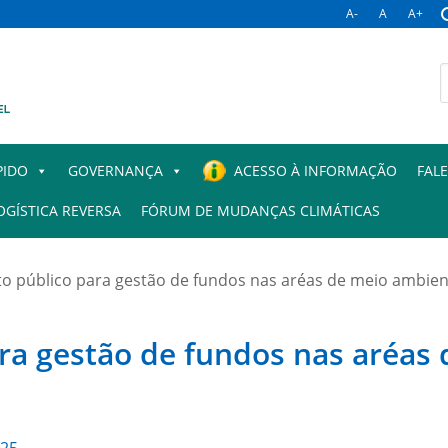
A-
A
A+
B
p
PIDO
GOVERNANÇA
ACESSO À INFORMAÇÃO
FAL
OGÍSTICA REVERSA
FÓRUM DE MUDANÇAS CLIMÁTICAS
público para gestão de fundos nas aréas de meio ambient
a gestão de fundos nas aréas 