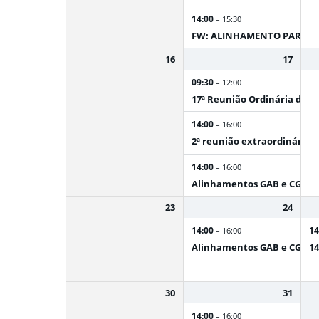
14:00
– 15:30
FW: ALINHAMENTO PARA RE
16
17
09:30
– 12:00
17ª Reunião Ordinária da C
14:00
– 16:00
2ª reunião extraordinária d
14:00
– 16:00
Alinhamentos GAB e CGAB
23
24
14:00
14
– 16:00
Alinhamentos GAB e CGAB
14
30
31
14:00
– 16:00