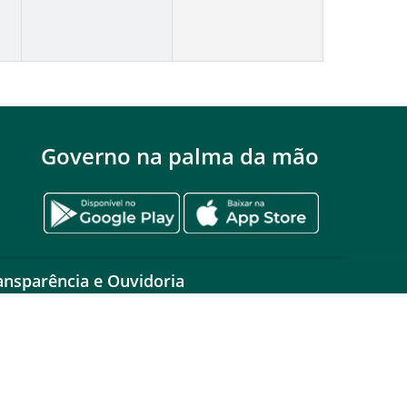
Governo na palma da mão
ansparência e Ouvidoria
PD
idoria Setorial (Presencial)
iás Transparente
idoria Geral do Estado