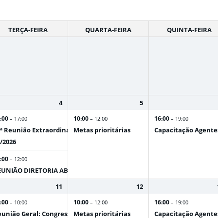
TERÇA-FEIRA
QUARTA-FEIRA
QUINTA-FEIRA
4
5
:00
10:00
16:00
– 17:00
– 12:00
– 19:00
ª Reunião Extraordinária do CNRH - 04 e 05/
Metas prioritárias
Capacitação Agentes
/
2026
:00
– 12:00
EUNIÃO DIRETORIA ABEMA
11
12
:00
10:00
16:00
– 10:00
– 12:00
– 19:00
união Geral: Congresso Internacional de Direito Minerário 2026
Metas prioritárias
Capacitação Agentes