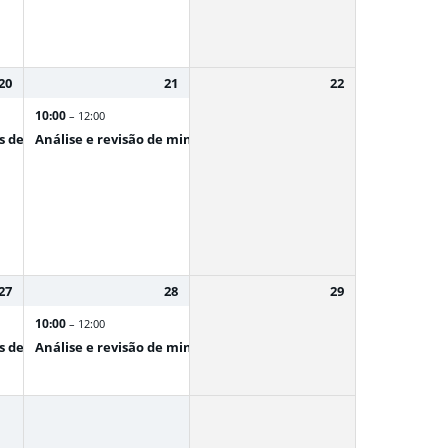
 SERVIÇOS AMBIENTAIS
20
21
22
10:00
– 12:00
 de Elite
Análise e revisão de minutas
27
28
29
10:00
– 12:00
o Sistema Brasileiro de Comércio de Emissões (SBCE)
 de Elite
Análise e revisão de minutas