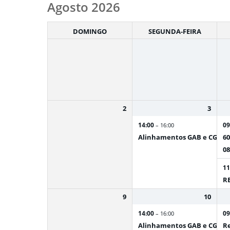
Month
Agosto 2026
selection
DOMINGO
SEGUNDA-FEIRA
2
3
14:00
09
– 16:00
Alinhamentos GAB e CGAB
60
08
11
R
9
10
14:00
09
– 16:00
Alinhamentos GAB e CGAB
Re