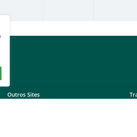
s
Outros Sites
Tr
Governo Federal
LG
Assembleia Legislativa do Estado de Goiás
Ouv
Tribunal de Justiça do Estado de Goiás
Go
Ministério Público do Estado de Goiás
Ouv