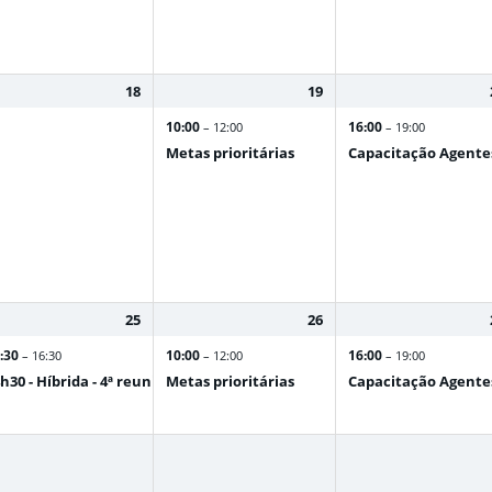
UNIÃO DA TRIPARTITE DE SETEMBRO REFERENTE AO PAGAMENTOS DE
18
19
10:00
16:00
– 12:00
– 19:00
TAJ
Metas prioritárias
Capacitação Agentes
a Câmara Técnica de Assuntos Jurídicos (CTAJ)
25
26
:30
10:00
16:00
– 16:30
– 12:00
– 19:00
h30 - Híbrida - 4ª reunião do Comitê Técnico Consultivo Permanente d
Metas prioritárias
Capacitação Agentes