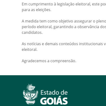
Em cumprimento à legislação eleitoral, este po
para as eleições.
A medida tem como objetivo assegurar o pleno
período eleitoral, garantindo a observância do
candidatos.
As notícias e demais conteúdos institucionais 
eleitoral.
Agradecemos a compreensão.