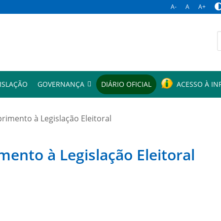
A-
A
A+
p
ISLAÇÃO
GOVERNANÇA
DIÁRIO OFICIAL
ACESSO À I
mento à Legislação Eleitoral
to à Legislação Eleitoral