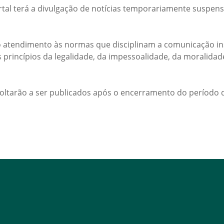
rtal terá a divulgação de notícias temporariamente suspens
 atendimento às normas que disciplinam a comunicação ins
s princípios da legalidade, da impessoalidade, da moralida
voltarão a ser publicados após o encerramento do período d