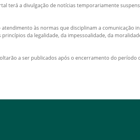
rtal terá a divulgação de notícias temporariamente suspens
 atendimento às normas que disciplinam a comunicação ins
s princípios da legalidade, da impessoalidade, da moralida
voltarão a ser publicados após o encerramento do período d