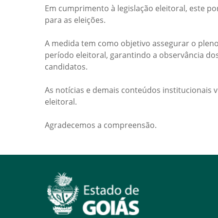
Em cumprimento à legislação eleitoral, este po
para as eleições.
A medida tem como objetivo assegurar o pleno
período eleitoral, garantindo a observância do
candidatos.
As notícias e demais conteúdos institucionais 
eleitoral.
Agradecemos a compreensão.