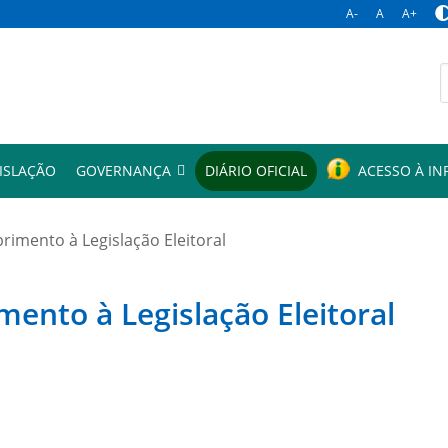
A-
A
A+
p
ISLAÇÃO
GOVERNANÇA
DIÁRIO OFICIAL
ACESSO À I
mento à Legislação Eleitoral
to à Legislação Eleitoral