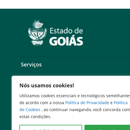
Serviços
Expresso Goiás
Nós usamos cookies!
Expresso Aplicações
Expresso Servidor
Utilizamos cookies essenciais e tecnológicos semelhante
SEI Governadoria
de acordo com a nossa
Política de Privacidade
e
Política
Cadastro de Autoridades
de Cookies
, ao continuar navegando, você concorda com
Escola de Governo
estas condições.
Agenda de Autoridades