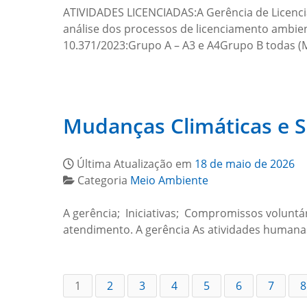
ATIVIDADES LICENCIADAS:A Gerência de Licencia
análise dos processos de licenciamento ambien
10.371/2023:Grupo A – A3 e A4Grupo B todas (
Mudanças Climáticas e S
Última Atualização em
18 de maio de 2026
Categoria
Meio Ambiente
A gerência; Iniciativas; Compromissos voluntá
atendimento. A gerência As atividades humanas 
1
2
3
4
5
6
7
8