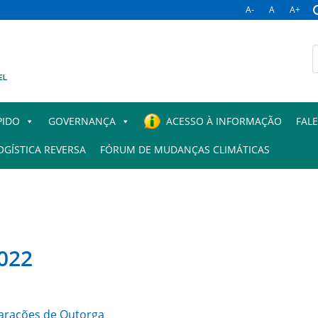
A-
A
A+
B
p
PIDO
GOVERNANÇA
ACESSO À INFORMAÇÃO
FAL
OGÍSTICA REVERSA
FÓRUM DE MUDANÇAS CLIMÁTICAS
2022
larações de Outorga