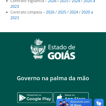
Contrato Vigilância –
2026
/
2025
/
2024
/
2020 a
2023
Contrato Limpeza –
2026
/
2025
/
2024
/
2020 a
2023
Governo na palma da mão