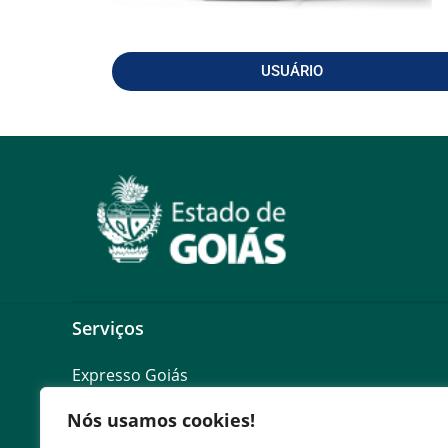
USUÁRIO
Serviços
Expresso Goiás
Expresso Aplicações
Nós usamos cookies!
Expresso Servidor
SEI Governadoria