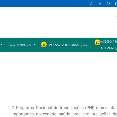
A-
A
A+
ACESSO À 
GOVERNANÇA
ACESSO À INFORMAÇÃO
ORGANIZAÇ
O Programa Nacional de Imunizações (PNI) representa
importantes no cenário saúde brasileiro. As ações d