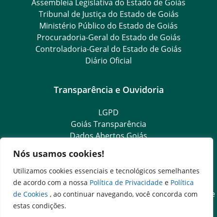
Assembleia Legislativa do Estado de Goiás
Tribunal de Justiça do Estado de Goiás
Ministério Público do Estado de Goiás
Procuradoria-Geral do Estado de Goiás
Controladoria-Geral do Estado de Goiás
Diário Oficial
Transparência e Ouvidoria
LGPD
Goiás Transparência
Dados Abertos Goiás
Ouvidoria Setorial
Nós usamos cookies!
Ouvidoria Geral
SIC – Serviço de Informação ao Cidadão
Utilizamos cookies essenciais e tecnológicos semelhantes
e-SIC – Serviço Eletrônico de Informação ao Cidadão
de acordo com a nossa
Política de Privacidade
e
Política
Acesso às Informações das Organizações Sociais de Saúde
de Cookies
, ao continuar navegando, você concorda com
e Sociedade Civil
estas condições.
Ouvidoria Setorial (Expresso)