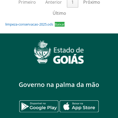
Primeiro
Anterior
1
Próximo
Último
limpeza-conservacao-2025.ods
Baixar
Governo na palma da mão