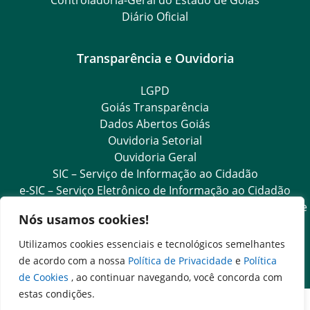
Diário Oficial
Transparência e Ouvidoria
LGPD
Goiás Transparência
Dados Abertos Goiás
Ouvidoria Setorial
Ouvidoria Geral
SIC – Serviço de Informação ao Cidadão
e-SIC – Serviço Eletrônico de Informação ao Cidadão
Acesso às Informações das Organizações Sociais de Saúde
Nós usamos cookies!
e Sociedade Civil
Ouvidoria Setorial (Expresso)
Utilizamos cookies essenciais e tecnológicos semelhantes
Ouvidoria Setorial (Presencial)
de acordo com a nossa
Política de Privacidade
e
Política
de Cookies
, ao continuar navegando, você concorda com
estas condições.