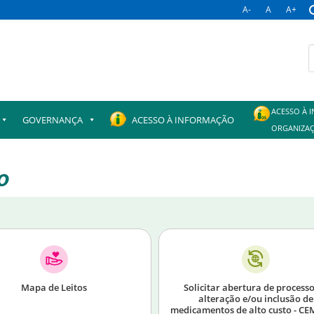
A-
A
A+
ACESSO À 
GOVERNANÇA
ACESSO À INFORMAÇÃO
ORGANIZAÇ
Mapa de Leitos
Solicitar abertura de process
alteração e/ou inclusão de
medicamentos de alto custo - CE