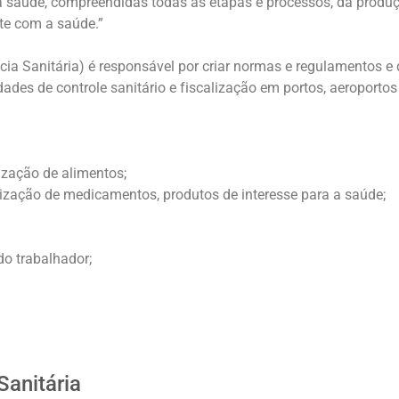
 a saúde, compreendidas todas as etapas e processos, da produ
nte com a saúde.”
cia Sanitária) é responsável por criar normas e regulamentos e 
es de controle sanitário e fiscalização em portos, aeroportos 
zação de alimentos;
ização de medicamentos, produtos de interesse para a saúde;
o trabalhador;
Sanitária