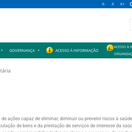
A-
A
A+
ACESSO À 
GOVERNANÇA
ACESSO À INFORMAÇÃO
ORGANIZAÇ
itária
o de ações capaz de eliminar, diminuir ou prevenir riscos à saúde
culação de bens e da prestação de serviços de interesse da sa