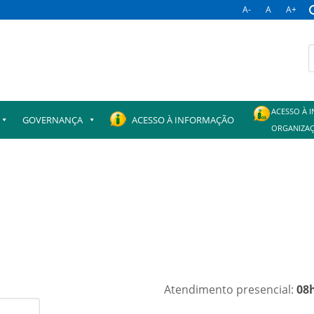
A-
A
A+
ACESSO À 
GOVERNANÇA
ACESSO À INFORMAÇÃO
ORGANIZAÇ
Atendimento presencial:
08