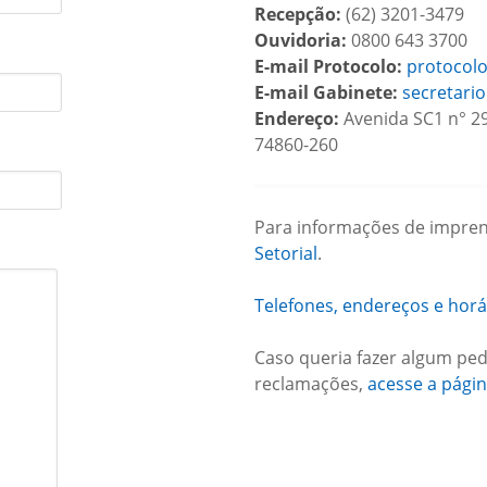
Recepção:
(62) 3201-3479
Ouvidoria:
0800 643 3700
E-mail Protocolo:
protocol
E-mail Gabinete:
secretari
Endereço:
Avenida SC1 n° 29
74860-260
Para informações de impren
Setorial
.
Telefones, endereços e hor
Caso queria fazer algum ped
reclamações,
acesse a pági