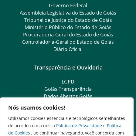
Governo Federal
Assembleia Legislativa do Estado de Goiás
Tribunal de Justiça do Estado de Goiás
Ministério Público do Estado de Goiás
Procuradoria-Geral do Estado de Goiás
Controladoria-Geral do Estado de Goiás
Diário Oficial
Transparência e Ouvidoria
LGPD
Goiás Transparência
Dados Abertos Goiás
Ouvidoria Setorial
Nós usamos cookies!
Ouvidoria Geral
SIC – Serviço de Informação ao Cidadão
Utilizamos cookies essenciais e tecnológicos semelhantes
e-SIC – Serviço Eletrônico de Informação ao Cidadão
de acordo com a nossa
Política de Privacidade
e
Política
Acesso às Informações das Organizações Sociais de Saúde
de Cookies
, ao continuar navegando, você concorda com