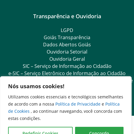
Transparência e Ouvidoria
LGPD
Goiás Transparência
Dados Abertos Goiás
Ouvidoria Setorial
Ouvidoria Geral
SIC – Serviço de Informação ao Cidadão
e-SIC – Serviço Eletrônico de Informação ao Cidadão
Acesso às Informações das Organizações Sociais de Saúde
Nós usamos cookies!
e Sociedade Civil
Ouvidoria Setorial (Expresso)
Utilizamos cookies essenciais e tecnológicos semelhantes
Ouvidoria Setorial (Presencial)
de acordo com a nossa
Política de Privacidade
e
Política
de Cookies
, ao continuar navegando, você concorda com
estas condições.
Redefinir Cookies
Concordo