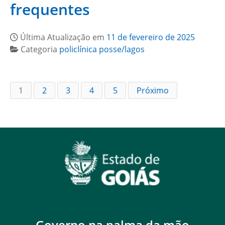
frequentes
Última Atualização em
11 de fevereiro de 2025
Categoria
policlínica posse/lagos
1
2
3
4
5
Próximo
Governo na palma da mão