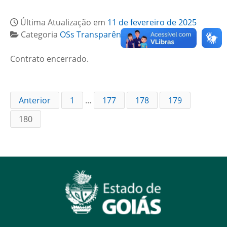
Última Atualização em
11 de fevereiro de 2025
Categoria
OSs Transparência
Contrato encerrado.
Anterior
1
…
177
178
179
180