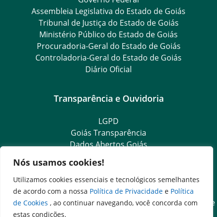
Assembleia Legislativa do Estado de Goiás
Tribunal de Justiça do Estado de Goiás
Ministério Público do Estado de Goiás
Procuradoria-Geral do Estado de Goiás
Controladoria-Geral do Estado de Goiás
Diário Oficial
Transparência e Ouvidoria
LGPD
Goiás Transparência
Dados Abertos Goiás
Ouvidoria Setorial
Nós usamos cookies!
Ouvidoria Geral
SIC – Serviço de Informação ao Cidadão
Utilizamos cookies essenciais e tecnológicos semelhantes
e-SIC – Serviço Eletrônico de Informação ao Cidadão
de acordo com a nossa
Política de Privacidade
e
Política
Acesso às Informações das Organizações Sociais de Saúde
de Cookies
, ao continuar navegando, você concorda com
e Sociedade Civil
estas condições.