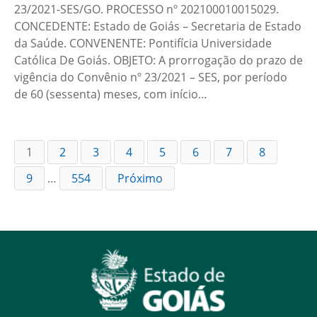
23/2021-SES/GO. PROCESSO nº 202100010015029.
CONCEDENTE: Estado de Goiás – Secretaria de Estado
da Saúde. CONVENENTE: Pontifícia Universidade
Católica De Goiás. OBJETO: A prorrogação do prazo de
vigência do Convênio nº 23/2021 – SES, por período
de 60 (sessenta) meses, com início…
1
2
3
4
5
6
7
8
9
…
554
Próximo