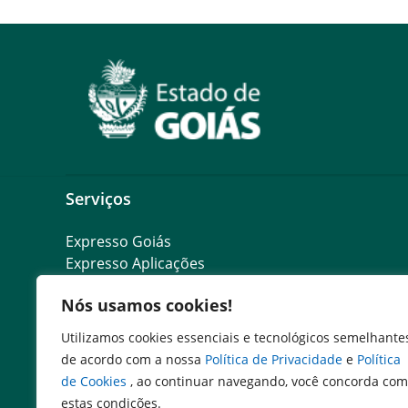
Serviços
Expresso Goiás
Expresso Aplicações
Expresso Servidor
Nós usamos cookies!
SEI Governadoria
Cadastro de Autoridades
Utilizamos cookies essenciais e tecnológicos semelhante
Escola de Governo
de acordo com a nossa
Política de Privacidade
e
Política
Agenda de Autoridades
de Cookies
, ao continuar navegando, você concorda com
estas condições.