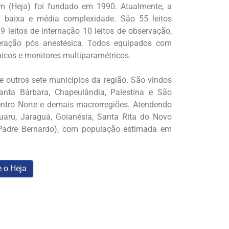
m (Heja) foi fundado em 1990. Atualmente, a
e baixa e média complexidade. São 55 leitos
 leitos de internação 10 leitos de observação,
peração pós anestésica. Todos equipados com
icos e monitores multiparamétricos.
 outros sete municípios da região. São vindos
Santa Bárbara, Chapeulândia, Palestina e São
entro Norte e demais macrorregiões. Atendendo
guaru, Jaraguá, Goianésia, Santa Rita do Novo
e Padre Bernardo), com população estimada em
 o Heja