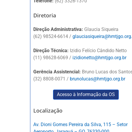
Telefone:
(62) 3326-1370
Diretoria
Direção Administrativa:
Glaucia Siqueira
(62) 98524-6614 /
glauciasiqueira@hmtjgo.org
Direção Técnica:
Izidio Felício Cândido Netto
(11) 98628-6069 /
izidionetto@hmtjgo.org.br
Gerência Assistencial:
Bruno Lucas dos Santo
(32) 8808-0071 /
brunolucas@hmtjgo.org.br
Acesso à Informação da OS
Localização
Av. Dioni Gomes Pereira da Silva, 115 – Setor
Aeroporto, Jaraguá – GO, 76330-000