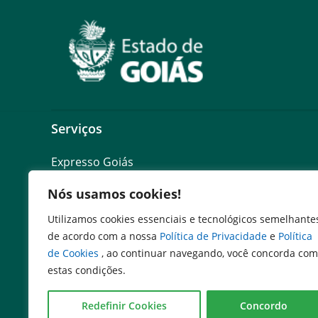
Serviços
Expresso Goiás
Expresso Aplicações
Nós usamos cookies!
Expresso Servidor
SEI Governadoria
Utilizamos cookies essenciais e tecnológicos semelhante
Cadastro de Autoridades
de acordo com a nossa
Política de Privacidade
e
Política
Escola de Governo
de Cookies
, ao continuar navegando, você concorda com
Agenda de Autoridades
estas condições.
Redefinir Cookies
Concordo