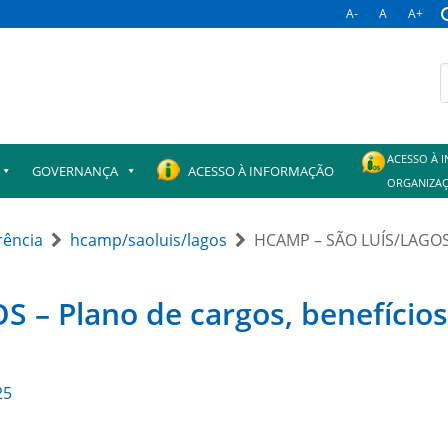
A-
A
A+
B
p
ACESSO À 
GOVERNANÇA
ACESSO À INFORMAÇÃO
ORGANIZAÇ
rência
hcamp/saoluis/lagos
HCAMP – SÃO LUÍS/LAGOS 
 – Plano de cargos, benefício
25