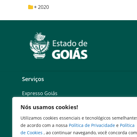
2020
Serviços
Expresso Goiás
Expresso Aplicações
Nós usamos cookies!
Expresso Servidor
SEI Governadoria
Utilizamos cookies essenciais e tecnológicos semelhante
Cadastro de Autoridades
de acordo com a nossa
Política de Privacidade
e
Política
Escola de Governo
de Cookies
, ao continuar navegando, você concorda com