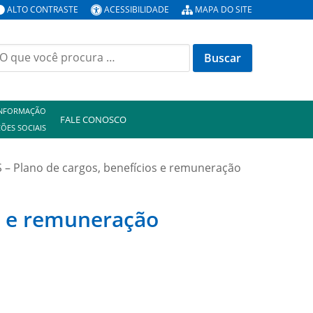
ALTO CONTRASTE
ACESSIBILIDADE
MAPA DO SITE
uscar
or:
INFORMAÇÃO
FALE CONOSCO
ÕES SOCIAIS
– Plano de cargos, benefícios e remuneração
s e remuneração