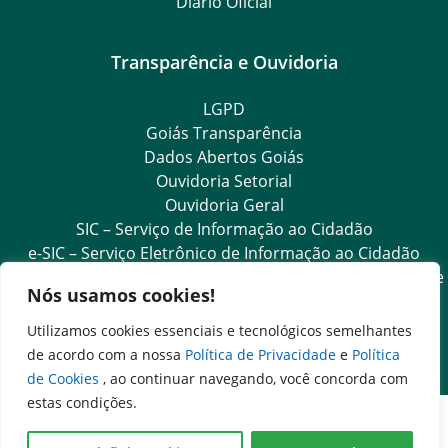
Diário Oficial
Transparência e Ouvidoria
LGPD
Goiás Transparência
Dados Abertos Goiás
Ouvidoria Setorial
Ouvidoria Geral
SIC – Serviço de Informação ao Cidadão
e-SIC – Serviço Eletrônico de Informação ao Cidadão
Acesso às Informações das Organizações Sociais de Saúde
Nós usamos cookies!
e Sociedade Civil
Ouvidoria Setorial (Expresso)
Utilizamos cookies essenciais e tecnológicos semelhantes
Ouvidoria Setorial (Presencial)
de acordo com a nossa
Política de Privacidade
e
Política
de Cookies
, ao continuar navegando, você concorda com
estas condições.