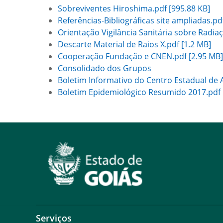
Sobreviventes Hiroshima.pdf [995.88 KB]
Referências-Bibliográficas site ampliadas.pd
Orientação Vigilância Sanitária sobre Radiaç
Descarte Material de Raios X.pdf [1.2 MB]
Cooperação Fundação e CNEN.pdf [2.95 MB]
Consolidado dos Grupos
Boletim Informativo do Centro Estadual de 
Boletim Epidemiológico Resumido 2017.pdf 
Serviços