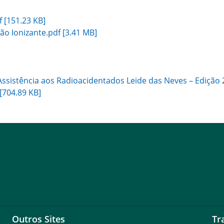
f [151.23 KB]
ão Ionizante.pdf [3.41 MB]
Assistência aos Radioacidentados Leide das Neves – Edição 
[704.89 KB]
Outros Sites
Tr