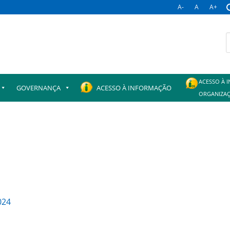
A-
A
A+
B
p
ACESSO À 
GOVERNANÇA
ACESSO À INFORMAÇÃO
ORGANIZAÇ
024