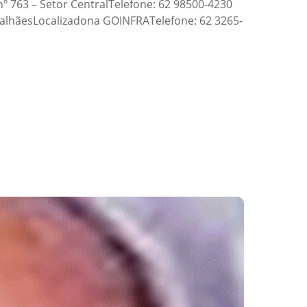
nº 763 – Setor CentralTelefone: 62 98500-4230
galhãesLocalizadona GOINFRATelefone: 62 3265-