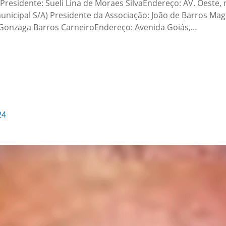
Presidente: Sueli Lina de Moraes SilvaEndereço: AV. Oeste, 
unicipal S/A) Presidente da Associação: João de Barros Ma
z Gonzaga Barros CarneiroEndereço: Avenida Goiás,…
24