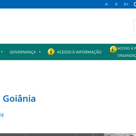
A-
A
A+
B
p
ACESSO À 
GOVERNANÇA
ACESSO À INFORMAÇÃO
ORGANIZAÇ
 Goiânia
24