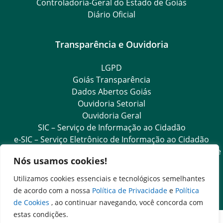
Controladoria-Geral do Estado de Goiás
Diário Oficial
Transparência e Ouvidoria
LGPD
Goiás Transparência
Dados Abertos Goiás
Ouvidoria Setorial
Ouvidoria Geral
SIC – Serviço de Informação ao Cidadão
e-SIC – Serviço Eletrônico de Informação ao Cidadão
Acesso às Informações das Organizações Sociais de Saúde
Nós usamos cookies!
e Sociedade Civil
Ouvidoria Setorial (Expresso)
Utilizamos cookies essenciais e tecnológicos semelhantes
Ouvidoria Setorial (Presencial)
de acordo com a nossa
Política de Privacidade
e
Política
de Cookies
, ao continuar navegando, você concorda com
estas condições.