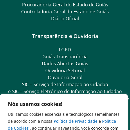
Procuradoria-Geral do Estado de Goiás
Controladoria-Geral do Estado de Goiás
Diário Oficial
Transparência e Ouvidoria
LGPD
Goiás Transparência
Dados Abertos Goiás
Ouvidoria Setorial
Ouvidoria Geral
SIC – Serviço de Informação ao Cidadão
e-SIC – Serviço Eletrônico de Informação ao Cidadão
Acesso às Informações das Organizações Sociais de Saúde
Nós usamos cookies!
e Sociedade Civil
Ouvidoria Setorial (Expresso)
Utilizamos cookies essenciais e tecnológicos semelhantes
Ouvidoria Setorial (Presencial)
de acordo com a nossa
Política de Privacidade
e
Política
de Cookies
, ao continuar navegando, você concorda com