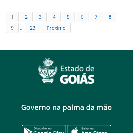
1
2
3
4
5
6
7
8
9
…
23
Próximo
Governo na palma da mão