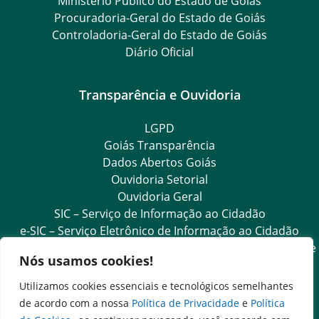
Ministério Público do Estado de Goiás
Procuradoria-Geral do Estado de Goiás
Controladoria-Geral do Estado de Goiás
Diário Oficial
Transparência e Ouvidoria
LGPD
Goiás Transparência
Dados Abertos Goiás
Ouvidoria Setorial
Ouvidoria Geral
SIC – Serviço de Informação ao Cidadão
e-SIC – Serviço Eletrônico de Informação ao Cidadão
Acesso às Informações das Organizações Sociais de Saúde
Nós usamos cookies!
e Sociedade Civil
Ouvidoria Setorial (Expresso)
Utilizamos cookies essenciais e tecnológicos semelhantes
Ouvidoria Setorial (Presencial)
de acordo com a nossa
Política de Privacidade
e
Política