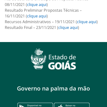
08/11/2021 (
clique aqui
)
Resultado Preliminar Propostas Técnicas –
16/11/2021 (
clique aqui
)
Recursos Administrativos – 19/11/2021 (
clique aqui
)
Resultado Final – 23/11/2021 (
clique aqui
)
Governo na palma da mão