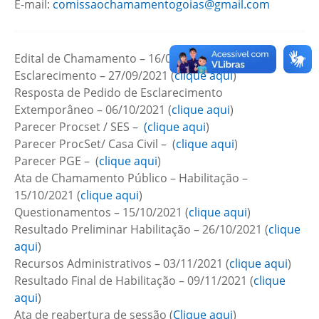
E-mail:
comissaochamamentogoias@gmail.com
Edital de Chamamento – 16/08/2021 (
clique aqui
)
Esclarecimento – 27/09/2021 (
clique aqui
)
Resposta de Pedido de Esclarecimento
Extemporâneo – 06/10/2021 (
clique aqui
)
Parecer Procset / SES –
(clique aqui
)
Parecer ProcSet/ Casa Civil – (
clique aqui
)
Parecer PGE – (
clique aqui
)
Ata de Chamamento Público – Habilitação –
15/10/2021 (
clique aqui
)
Questionamentos – 15/10/2021 (
clique aqui
)
Resultado Preliminar Habilitação – 26/10/2021 (
clique
aqui
)
Recursos Administrativos – 03/11/2021 (
clique aqui
)
Resultado Final de Habilitação – 09/11/2021 (
clique
aqui
)
Ata de reabertura de sessão (
Clique aqui
)