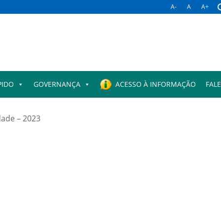
A-
A
A+
PIDO
GOVERNANÇA
ACESSO À INFORMAÇÃO
FAL
idade – 2023