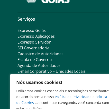
Serviços
Expresso Goiás
Expresso Aplicações
Expresso Servidor
SEI Governadoria
Cadastro de Autoridades
Escola de Governo
Agenda de Autoridades
E-mail Corporativo – Unidades Locais
E-mail Corporativo – Servidores
Nós usamos cookies!
Consulta de Estabelecimentos Registrados
Validação de Declaração de Dados Cadastrais
Utilizamos cookies essenciais e tecnológicos semelhante
Validação de ATV/PTV de Outros UF’s
de acordo com a nossa
Política de Privacidade
e
Política
Consulta de GTA
de Cookies
, ao continuar navegando, você concorda com
Recadastramento Anual do Servidor
estas condições.