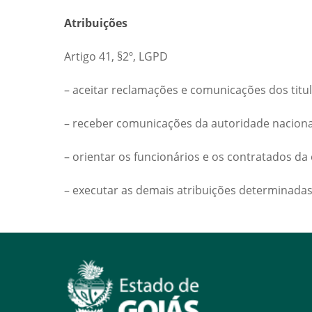
Atribuições
Artigo 41, §2º, LGPD
– aceitar reclamações e comunicações dos titul
– receber comunicações da autoridade nacional
– orientar os funcionários e os contratados da
– executar as demais atribuições determinada