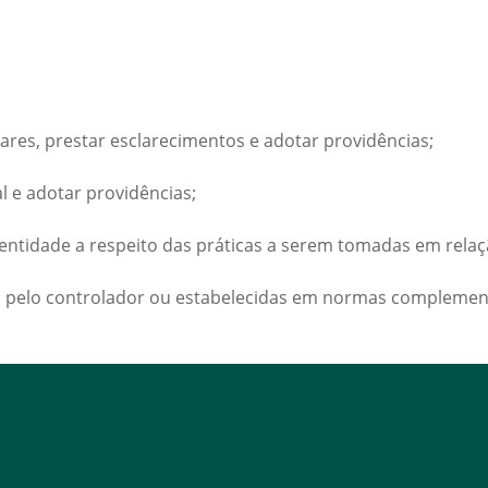
ares, prestar esclarecimentos e adotar providências;
 e adotar providências;
 entidade a respeito das práticas a serem tomadas em rela
s pelo controlador ou estabelecidas em normas complemen