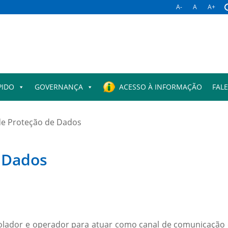
A-
A
A+
PIDO
GOVERNANÇA
ACESSO À INFORMAÇÃO
FAL
 de Proteção de Dados
e Dados
olador e operador para atuar como canal de comunicação en