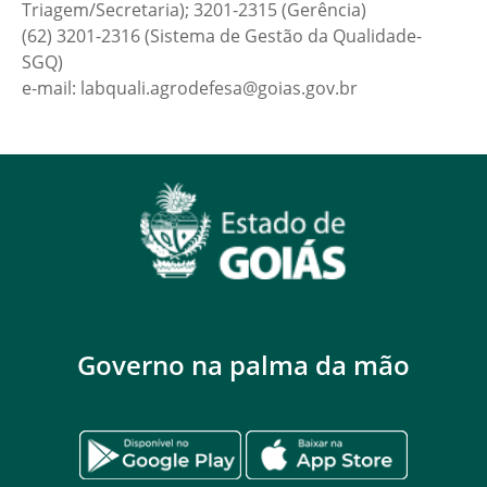
Triagem/Secretaria); 3201-2315 (Gerência)
(62) 3201-2316 (Sistema de Gestão da Qualidade-
SGQ)
e-mail: labquali.agrodefesa@goias.gov.br
Governo na palma da mão