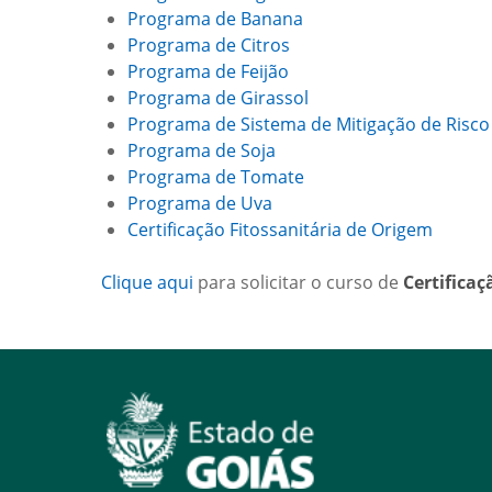
Programa de Banana
Programa de Citros
Programa de Feijão
Programa de Girassol
Programa de Sistema de Mitigação de Risco
Programa de Soja
Programa de Tomate
Programa de Uva
Certificação Fitossanitária de Origem
Clique aqui
para solicitar o curso de
Certificaç