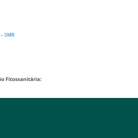
 – SMR
ão Fitossanitária: