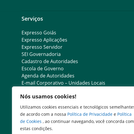
Serviços
Expresso Goiás
Expresso Aplicações
Expresso Servidor
SEI Governadoria
Cadastro de Autoridades
Escola de Governo
Agenda de Autoridades
E-mail Corporativo – Unidades Locais
E-mail Corporativo – Servidores
Nós usamos cookies!
Consulta de Estabelecimentos Registrados
Validação de Declaração de Dados Cadastrais
Utilizamos cookies essenciais e tecnológicos semelhante
Validação de ATV/PTV de Outros UF’s
de acordo com a nossa
Política de Privacidade
e
Política
Consulta de GTA
de Cookies
, ao continuar navegando, você concorda com
Recadastramento Anual do Servidor
estas condições.
Consulta de Explorações Pecuárias