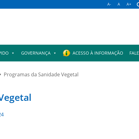
A-
A
A+
PIDO
GOVERNANÇA
ACESSO À INFORMAÇÃO
FAL
Programas da Sanidade Vegetal
Vegetal
24