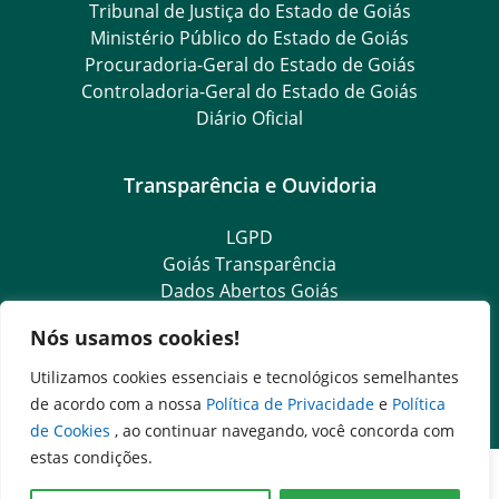
Tribunal de Justiça do Estado de Goiás
Ministério Público do Estado de Goiás
Procuradoria-Geral do Estado de Goiás
Controladoria-Geral do Estado de Goiás
Diário Oficial
Transparência e Ouvidoria
LGPD
Goiás Transparência
Dados Abertos Goiás
Ouvidoria Setorial
Nós usamos cookies!
SIC – Serviço de Informação ao Cidadão
e-SIC – Serviço Eletrônico de Informação ao Cidadão
Utilizamos cookies essenciais e tecnológicos semelhantes
Ouvidoria Setorial (Presencial)
de acordo com a nossa
Política de Privacidade
e
Política
de Cookies
, ao continuar navegando, você concorda com
estas condições.