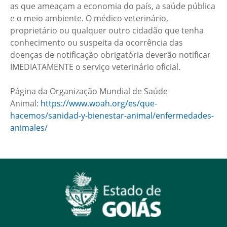
as que ameaçam a economia do país, a saúde pública
e o meio ambiente. O médico veterinário,
proprietário ou qualquer outro cidadão que tenha
conhecimento ou suspeita da ocorrência das
doenças de notificação obrigatória deverão notificar
IMEDIATAMENTE o serviço veterinário oficial.
Página da Organização Mundial de Saúde
Animal:
https://www.woah.org/es/que-
hacemos/sanidad-y-bienestar-animal/enfermedades-
animales/