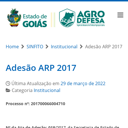
Home
SINFITO
Institucional
Adesão ARP 2017
Adesão ARP 2017
Última Atualização em
29 de março de 2022
Categoria
Institucional
Processo nº:
201700066004710
Nº da Ata de Adesão:
018
/2017, da Secretaria de Estado de