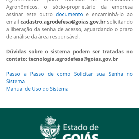
Agronômicos, o sócio-proprietário da empresa
assinar este outro
documento
e encaminhá-lo ao
email
cadastro.agrodefesa@goias.gov.br
solicitando
a liberação da senha de acesso, aguardando o prazo
de análise da área responsável.
Dúvidas sobre o sistema podem ser tratadas no
contato: tecnologia.agrodefesa@goias.gov.br
Passo a Passo de como Solicitar sua Senha no
Sistema
Manual de Uso do Sistema