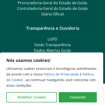
Procuradoria-Geral do Estado de Goiás
Controladoria-Geral do Estado de Goiás
Diário Oficial
Transparência e Ouvidoria
LGPD
Goiás Transparência
Dados Abertos Goiás
Ouvidoria Setorial
Nós usamos cookies!
SIC – Serviço de Informação ao Cidadão
e-SIC – Serviço Eletrônico de Informação ao Cidadão
Utilizamos cookies essenciais e tecnológicos semelhantes
Ouvidoria Setorial (Presencial)
de acordo com a nossa
Política de Privacidade
e
Política
de Cookies
, ao continuar navegando, você concorda com
estas condições.
Redefinir Cookies
Concordo