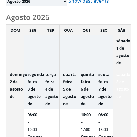
selection
Show past events
Agosto 2026
DOM
SEG
TER
QUA
QUI
SEX
SÁB
sábado
1 de
agosto
de
domingo
segunda-
terça-
quarta-
quinta-
sexta-
sábado
2 de
feira
feira
feira
feira
feira
8 de
agosto
3 de
4 de
5 de
6 de
7 de
agosto
de
agosto
agosto
agosto
agosto
agosto
de
de
de
de
de
de
08:00
16:00
08:00
–
–
–
10:00
17:00
18:00
Ocupado
Ocupado
Ocupado