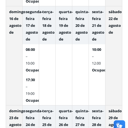
Ocupado
domingo
segunda-
terça-
quarta-
quinta-
sexta-
sábado
16 de
feira
feira
feira
feira
feira
22 de
agosto
17 de
18 de
19 de
20 de
21 de
agosto
de
agosto
agosto
agosto
agosto
agosto
de
de
de
de
de
de
08:00
10:00
–
–
10:00
12:00
Ocupado
Ocupado
17:30
–
19:00
Ocupado
domingo
segunda-
terça-
quarta-
quinta-
sexta-
sábado
23 de
feira
feira
feira
feira
feira
29 de
agosto
24 de
25 de
26 de
27 de
28 de
agosto