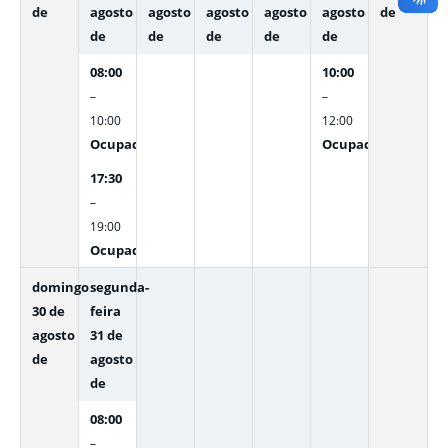
de
agosto
agosto
agosto
agosto
agosto
de
de
de
de
de
de
08:00
10:00
–
–
10:00
12:00
Ocupado
Ocupado
17:30
–
19:00
Ocupado
domingo
segunda-
30 de
feira
agosto
31 de
de
agosto
de
08:00
–