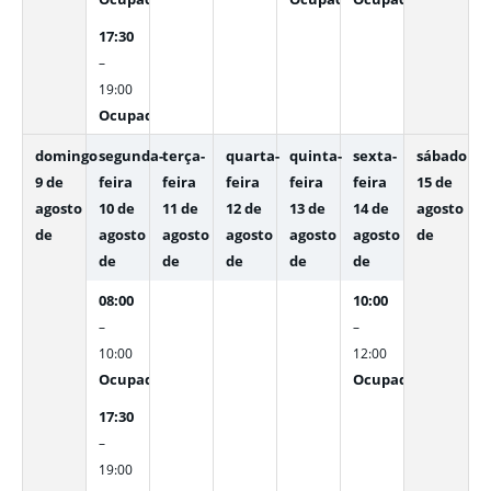
17:30
–
19:00
Ocupado
domingo
segunda-
terça-
quarta-
quinta-
sexta-
sábado
9 de
feira
feira
feira
feira
feira
15 de
agosto
10 de
11 de
12 de
13 de
14 de
agosto
de
agosto
agosto
agosto
agosto
agosto
de
de
de
de
de
de
08:00
10:00
–
–
10:00
12:00
Ocupado
Ocupado
17:30
–
19:00