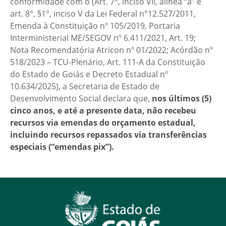
conformidade com o (Art. 7°, inciso VII, alínea “a” e
art. 8°, §1°, inciso V da Lei Federal n°12.527/2011,
Emenda à Constituição nº 105/2019, Portaria
Interministerial ME/SEGOV nº 6.411/2021, Art. 19;
Nota Recomendatória Atricon nº 01/2022; Acórdão nº
518/2023 – TCU-Plenário, Art. 111-A da Constituição
do Estado de Goiás e Decreto Estadual nº
10.634/2025), a Secretaria de Estado de
Desenvolvimento Social declara que,
nos últimos (5)
cinco anos, e até a presente data, não recebeu
recursos via emendas do orçamento estadual,
incluindo recursos repassados via transferências
especiais (“emendas pix”).